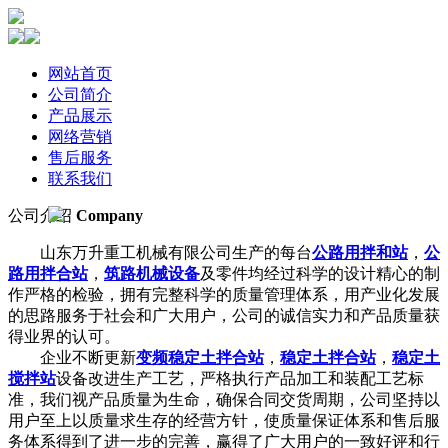
网站首页
公司简介
产品展示
网络营销
售后服务
联系我们
公司介绍
Company
山东万升重工机械有限公司生产的每台
公路用拌和站
，
公
路用拌合站
，
筑路机械设备
及零件均经过科学的设计精心的制
作严格的检验，拥有完整科学的质量管理体系，用产业化发展
的思路服务于社会和广大用户，公司的诚信实力和产品质量获
得业界的认可。
企业不断更新
变频稳定土拌合站
，
稳定土拌合站
，
稳定土
搅拌站
设备改进生产工艺，严格执行产品加工和装配工艺标
准，我们视产品质量为生命，确保合同交货周期，公司坚持以
用户至上以质量求生存的经营方针，使质量保证体系和售后服
务体系得到了进一步的完善，赢得了广大用户的一致好评和行