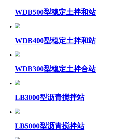
WDB500型稳定土拌和站
WDB400型稳定土拌和站
WDB300型稳定土拌合站
LB3000型沥青搅拌站
LB5000型沥青搅拌站