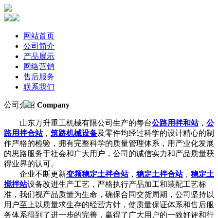
网站首页
公司简介
产品展示
网络营销
售后服务
联系我们
公司介绍
Company
山东万升重工机械有限公司生产的每台
公路用拌和站
，
公
路用拌合站
，
筑路机械设备
及零件均经过科学的设计精心的制
作严格的检验，拥有完整科学的质量管理体系，用产业化发展
的思路服务于社会和广大用户，公司的诚信实力和产品质量获
得业界的认可。
企业不断更新
变频稳定土拌合站
，
稳定土拌合站
，
稳定土
搅拌站
设备改进生产工艺，严格执行产品加工和装配工艺标
准，我们视产品质量为生命，确保合同交货周期，公司坚持以
用户至上以质量求生存的经营方针，使质量保证体系和售后服
务体系得到了进一步的完善，赢得了广大用户的一致好评和行