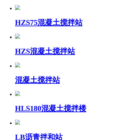
HZS75混凝土搅拌站
HZS混凝土搅拌站
混凝土搅拌站
HLS180混凝土搅拌楼
LB沥青拌和站